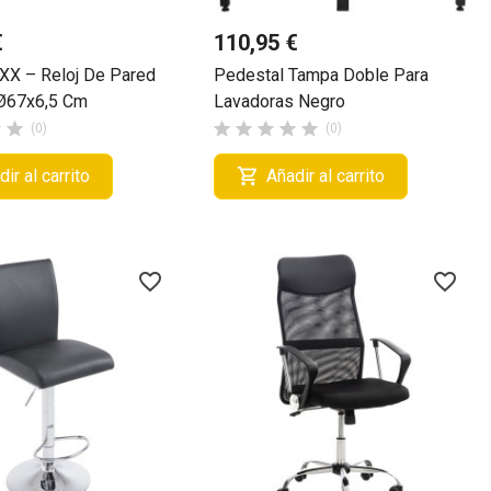
€
110,95 €
XX – Reloj De Pared
Pedestal Tampa Doble Para
 Ø67x6,5 Cm
Lavadoras Negro







(0)
(0)

ir al carrito
Añadir al carrito
favorite_border
favorite_border