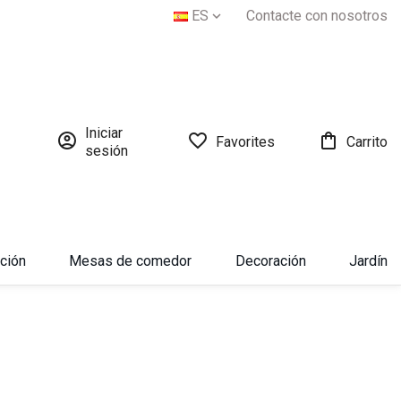
ES
Contacte con nosotros

Iniciar



Favorites
Carrito
sesión
ación
Mesas de comedor
Decoración
Jardín