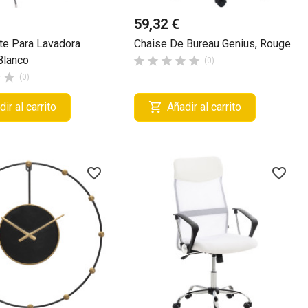
59,32 €
te Para Lavadora
Chaise De Bureau Genius, Rouge
Blanco





(0)


(0)

ir al carrito
Añadir al carrito
favorite_border
favorite_border