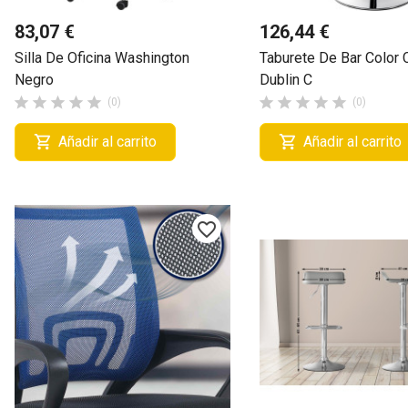
83,07 €
126,44 €
Silla De Oficina Washington
Taburete De Bar Color 
Negro
Dublin C










(0)
(0)


Añadir al carrito
Añadir al carrito
favorite_border