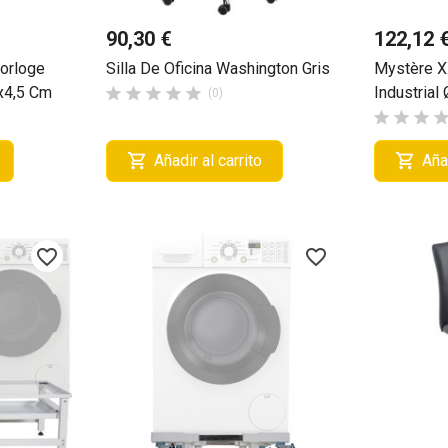
90,30 €
122,12 
orloge
Silla De Oficina Washington Gris
Mystère X
x4,5 Cm
Industrial





(0)





Añadir al carrito
Añad
favorite_border
favorite_border