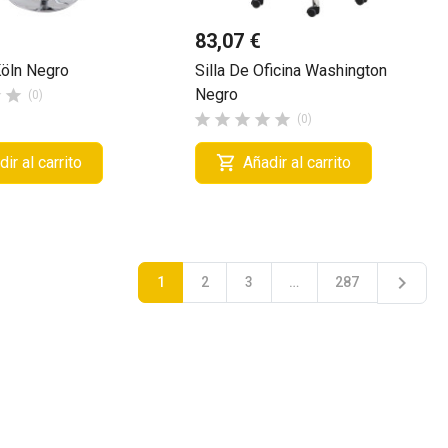
83,07 €
Köln Negro
Silla De Oficina Washington
Negro


(0)





(0)

ir al carrito
Añadir al carrito

1
2
3
…
287