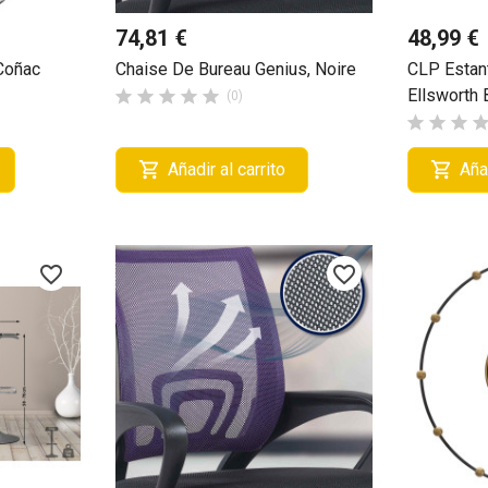
74,81 €
48,99 €
Coñac
Chaise De Bureau Genius, Noire
CLP Estan
Ellsworth 





(0)





Añadir al carrito
Añad
favorite_border
favorite_border