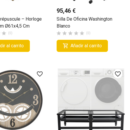
95,46 €
Crépuscule – Horloge
Silla De Oficina Washington
am Ø61x4,5 Cm
Blanco







(0)
(0)

ir al carrito
Añadir al carrito
favorite_border
favorite_border