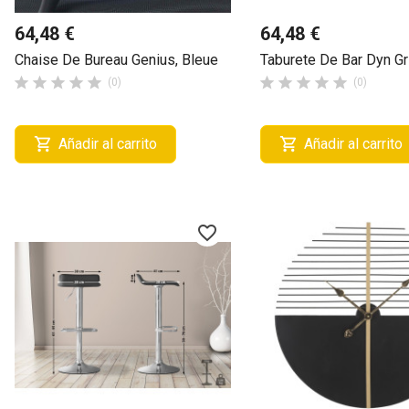
64,48 €
64,48 €
Chaise De Bureau Genius, Bleue
Taburete De Bar Dyn Gr










(0)
(0)


Añadir al carrito
Añadir al carrito
favorite_border