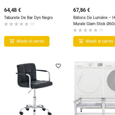
64,48 €
67,86 €
Taburete De Bar Dyn Negro
Bâtons De Lumière – H
Murale Glam Stick Ø60





(0)





(0)


Añadir al carrito
Añadir al carrito
favorite_border