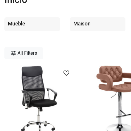
Mueble
Maison

All Filters
favorite_border