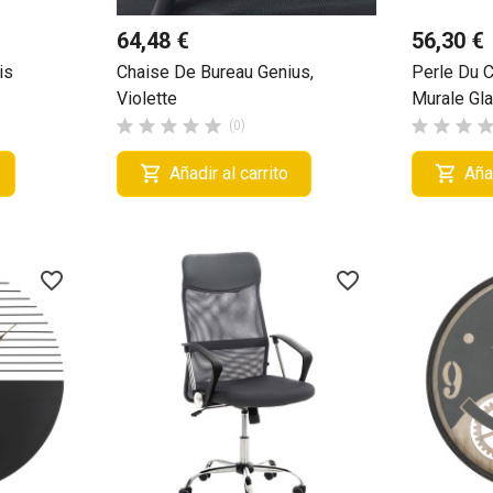
64,48 €
56,30 €
is
Chaise De Bureau Genius,
Perle Du 
Violette
Murale Gl








(0)


Añadir al carrito
Añad
favorite_border
favorite_border