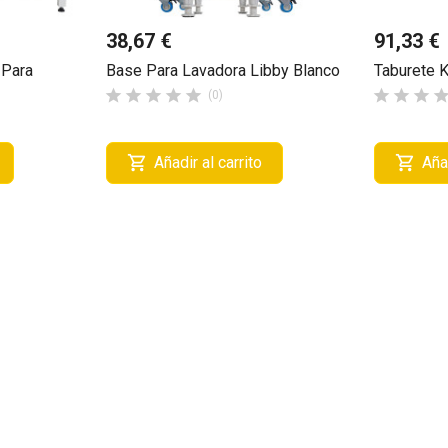
38,67 €
91,33 €
 Para
Base Para Lavadora Libby Blanco
Taburete 








(0)


Añadir al carrito
Añad