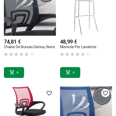
74,81 €
48,99 €
Chaise De Bureau Genius, Noire
Mensole Per Lavatrice...










(0)
(0)


+
+
favorite_border
favorite_border