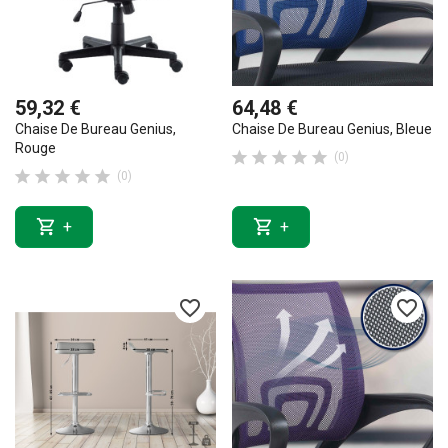
59,32 €
64,48 €
Chaise De Bureau Genius,
Chaise De Bureau Genius, Bleue
Rouge





(0)





(0)


+
+
favorite_border
favorite_border