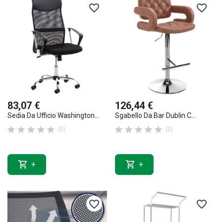
favorite_border
favorite_border
83,07 €
126,44 €
Sedia Da Ufficio Washington...
Sgabello Da Bar Dublin C...










(0)
(0)


+
+
favorite_border
favorite_border