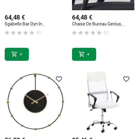
64,48 €
64,48 €
Sgabello Bar Dyn In...
Chaise De Bureau Genius,...










(0)
(0)


+
+
favorite_border
favorite_border