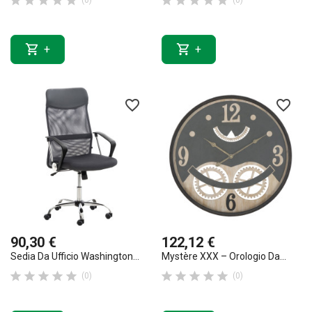










(0)
(0)


+
+
favorite_border
favorite_border
90,30 €
122,12 €
Sedia Da Ufficio Washington...
Mystère XXX – Orologio Da...










(0)
(0)