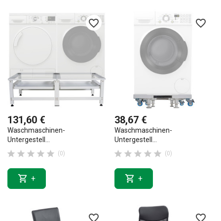
favorite_border
favorite_border
131,60 €
38,67 €
Waschmaschinen-
Waschmaschinen-
Untergestell...
Untergestell...










(0)
(0)


+
+
favorite_border
favorite_border