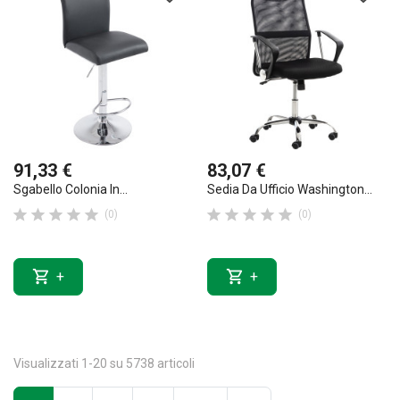
91,33 €
83,07 €
Sgabello Colonia In...
Sedia Da Ufficio Washington...










(0)
(0)


+
+
Visualizzati 1-20 su 5738 articoli