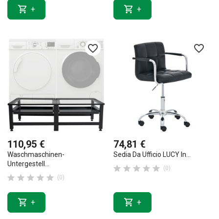


+
+
favorite_border
favorite_border
110,95 €
74,81 €
Waschmaschinen-
Sedia Da Ufficio LUCY In...
Untergestell...





(0)





(0)


+
+