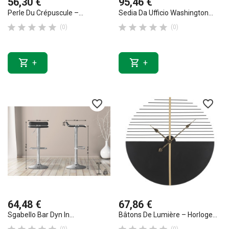
56,30 €
95,46 €
Perle Du Crépuscule –...
Sedia Da Ufficio Washington...










(0)
(0)


+
+
favorite_border
favorite_border
64,48 €
67,86 €
Sgabello Bar Dyn In...
Bâtons De Lumière – Horloge...