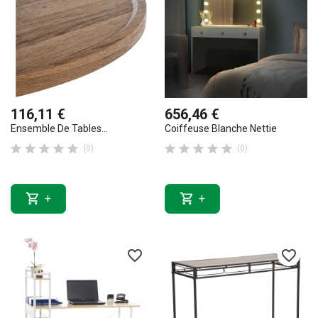
116,11 €
656,46 €
Ensemble De Tables...
Coiffeuse Blanche Nettie










(0)
(0)


+
+
favorite_border
favorite_border