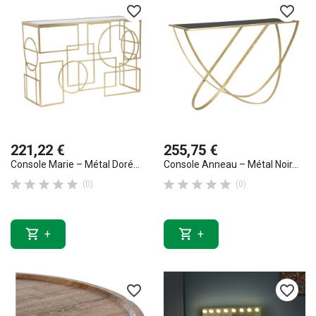
favorite_border
favorite_border
221,22 €
255,75 €
Console Marie – Métal Doré...
Console Anneau – Métal Noir...










(0)
(0)


+
+
favorite_border
favorite_border