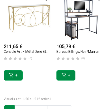
211,65 €
105,79 €
Console Art – Métal Doré Et...
Bureau Billings, Noir/marron










(0)
(0)


+
+
Visualizzati 1-20 su 212 articoli