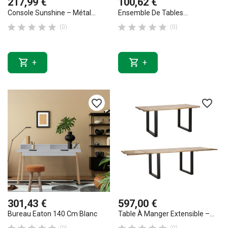
217,99 €
100,62 €
Console Sunshine – Métal...
Ensemble De Tables...










(0)
(0)


+
+
favorite_border
favorite_border
301,43 €
597,00 €
Bureau Eaton 140 Cm Blanc
Table À Manger Extensible –...