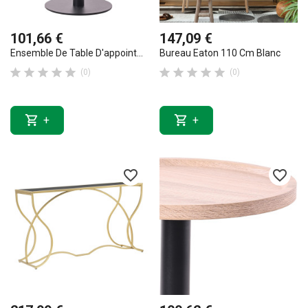
101,66 €
147,09 €
Ensemble De Table D'appoint...
Bureau Eaton 110 Cm Blanc










(0)
(0)


+
+
favorite_border
favorite_border