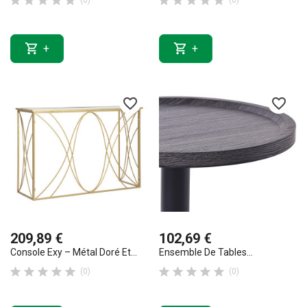










(0)
(0)


+
+
favorite_border
favorite_border
209,89 €
102,69 €
Console Exy – Métal Doré Et...
Ensemble De Tables...










(0)
(0)