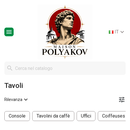


IT

Tavoli


Rilevanza
Console
Tavolini da caffè
Uffici
Coiffeuses