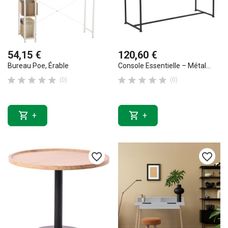
54,15 €
120,60 €
Bureau Poe, Érable
Console Essentielle – Métal...










(0)
(0)


+
+
favorite_border
favorite_border