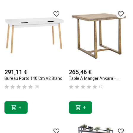
favorite_border
favorite_border
291,11 €
265,46 €
Bureau Porto 140 Cm V2 Blanc
Table À Manger Ankara –...










(0)
(0)


+
+
favorite_border
favorite_border