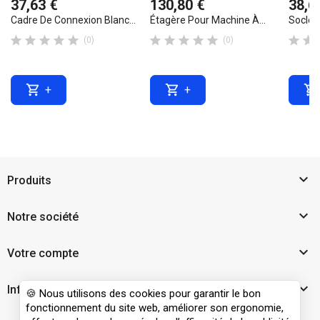
37,63 €
130,80 €
38,6
Cadre De Connexion Blanc...
Étagère Pour Machine À...
Socle 












(0)
(0)



+
+

Produits

Notre société

Votre compte

Informations
🍪 Nous utilisons des cookies pour garantir le bon
fonctionnement du site web, améliorer son ergonomie,