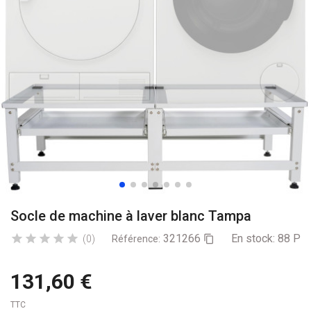
Socle de machine à laver blanc Tampa
321266
En stock:
88 Pro





(0)
Référence:

131,60 €
TTC