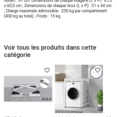
ouvert : 97 cm. Dimensions de chaque étagère (L x P) : 61,5
x 60,5 cm ; Dimensions de chaque tiroir (L x P) : 51 x 44 cm
; Charge maximale admissible : 200 kg par compartiment
(400 kg au total) ; Poids : 15 kg
Voir tous les produits dans cette
catégorie
favorite_border
favorite_border