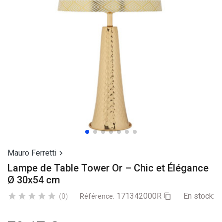
Mauro Ferretti

Lampe de Table Tower Or – Chic et Élégance
Ø 30x54 cm
171342000R
En stock:
8





(0)
Référence:
