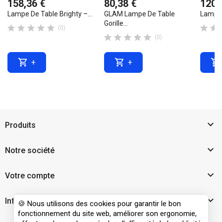
158,36 €
80,38 €
120,
Lampe De Table Brighty –...
GLAM Lampe De Table
Lampe 
Gorille...







(0)





(0)



+
+

Produits

Notre société

Votre compte

Informations
🍪 Nous utilisons des cookies pour garantir le bon
fonctionnement du site web, améliorer son ergonomie,