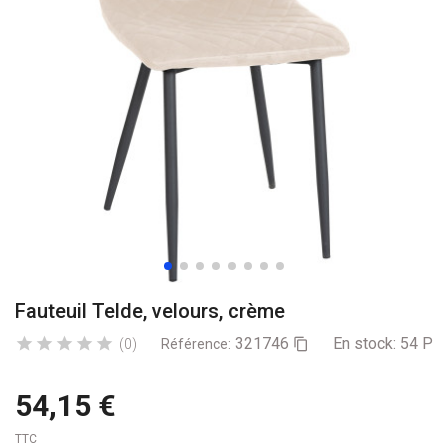
Fauteuil Telde, velours, crème
321746
En stock:
54 Pro





(0)
Référence:

54,15 €
TTC