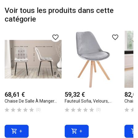
Voir tous les produits dans cette
catégorie
favorite_border
favorite_border
68,61 €
59,32 €
82,0
Chaise De Salle À Manger...
Fauteuil Sofia, Velours,...
Chaise












(0)
(0)



+
+