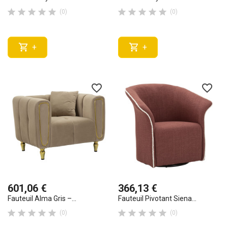










(0)
(0)


+
+
favorite_border
favorite_border
601,06 €
366,13 €
Fauteuil Alma Gris –...
Fauteuil Pivotant Siena...










(0)
(0)