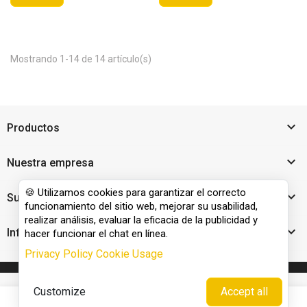
Mostrando 1-14 de 14 artículo(s)

Productos

Nuestra empresa
🍪 Utilizamos cookies para garantizar el correcto

Su cuenta
funcionamiento del sitio web, mejorar su usabilidad,
realizar análisis, evaluar la eficacia de la publicidad y

Información de la tienda
hacer funcionar el chat en línea.
Privacy Policy
Cookie Usage
Customize
Accept all




