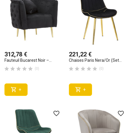
312,78 €
221,22 €
Fauteuil Bucarest Noir –...
Chaises Paris Nera/Or (set...










(0)
(0)


+
+
favorite_border
favorite_border