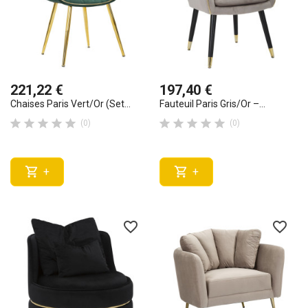
221,22 €
197,40 €
Chaises Paris Vert/Or (set...
Fauteuil Paris Gris/Or –...










(0)
(0)


+
+
favorite_border
favorite_border