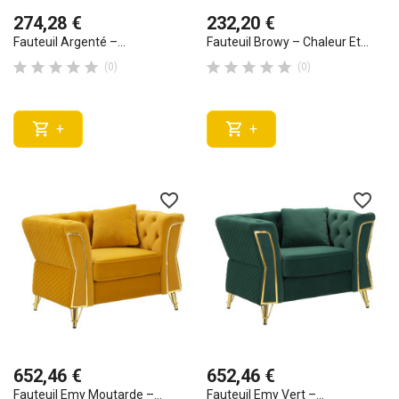
274,28 €
232,20 €
Fauteuil Argenté –...
Fauteuil Browy – Chaleur Et...










(0)
(0)


+
+
favorite_border
favorite_border
652,46 €
652,46 €
Fauteuil Emy Moutarde –...
Fauteuil Emy Vert –...