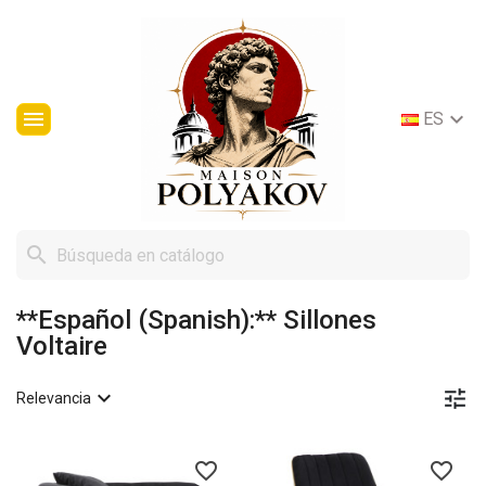


ES

**Español (Spanish):** Sillones
Voltaire


Relevancia
favorite_border
favorite_border