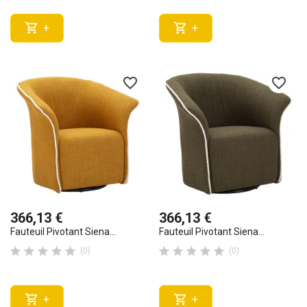


+
+
favorite_border
favorite_border
366,13 €
366,13 €
Fauteuil Pivotant Siena...
Fauteuil Pivotant Siena...










(0)
(0)


+
+