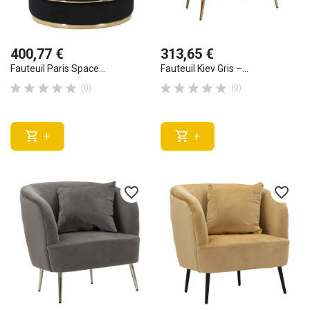
400,77 €
313,65 €
Fauteuil Paris Space...
Fauteuil Kiev Gris –...










(0)
(0)


+
+
favorite_border
favorite_border