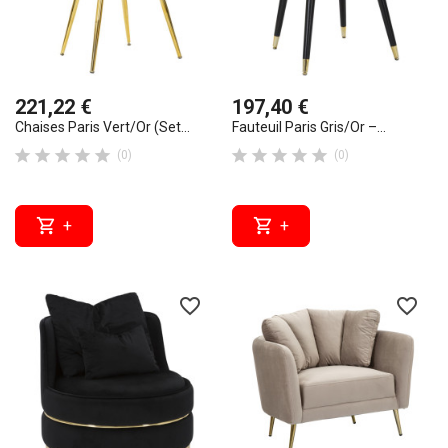
221,22 €
197,40 €
Chaises Paris Vert/Or (set...
Fauteuil Paris Gris/Or –...










(0)
(0)


+
+
favorite_border
favorite_border