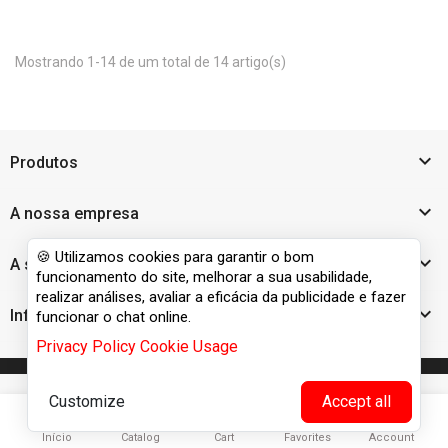
Mostrando 1-14 de um total de 14 artigo(s)

Produtos

A nossa empresa
🍪 Utilizamos cookies para garantir o bom

A sua conta
funcionamento do site, melhorar a sua usabilidade,
realizar análises, avaliar a eficácia da publicidade e fazer

Informação da Loja
funcionar o chat online.
Privacy Policy
Cookie Usage
Customize
Accept all





Início
Catalog
Cart
Favorites
Account