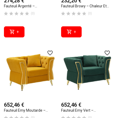
274,28 €
232,20 €
Fauteuil Argenté –...
Fauteuil Browy – Chaleur Et...










(0)
(0)


+
+
favorite_border
favorite_border
652,46 €
652,46 €
Fauteuil Emy Moutarde –...
Fauteuil Emy Vert –...










(0)
(0)