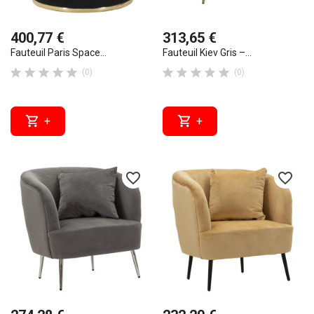
400,77 €
313,65 €
Fauteuil Paris Space...
Fauteuil Kiev Gris –...










(0)
(0)


+
+
favorite_border
favorite_border