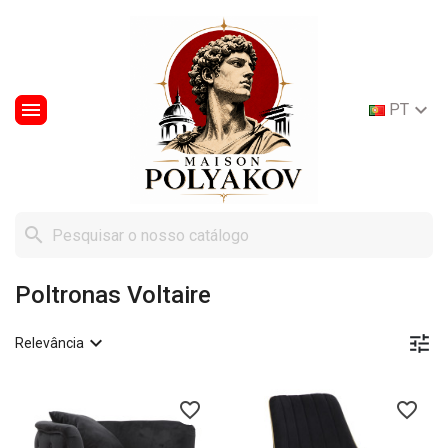


PT

Poltronas Voltaire


Relevância
favorite_border
favorite_border