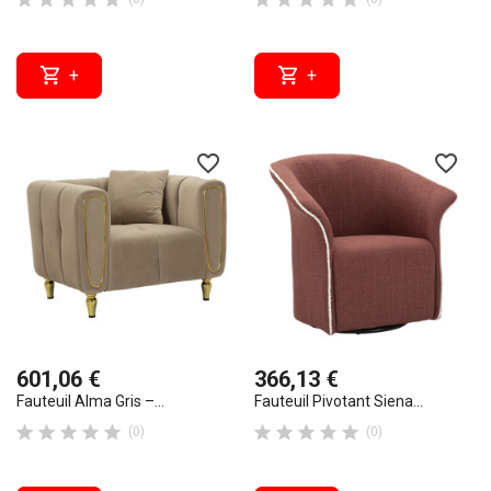


+
+
favorite_border
favorite_border
601,06 €
366,13 €
Fauteuil Alma Gris –...
Fauteuil Pivotant Siena...










(0)
(0)