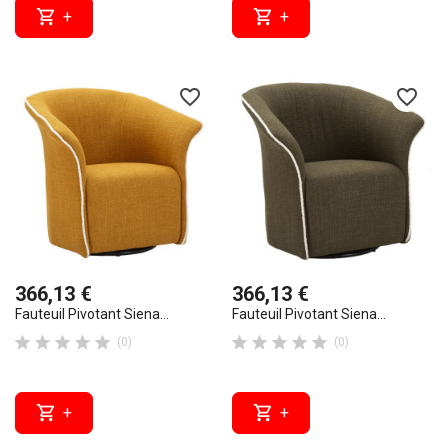


+
+
favorite_border
favorite_border
366,13 €
366,13 €
Fauteuil Pivotant Siena...
Fauteuil Pivotant Siena...










(0)
(0)


+
+