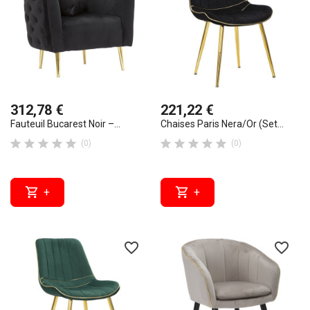
312,78 €
221,22 €
Fauteuil Bucarest Noir –...
Chaises Paris Nera/Or (set...










(0)
(0)


+
+
favorite_border
favorite_border