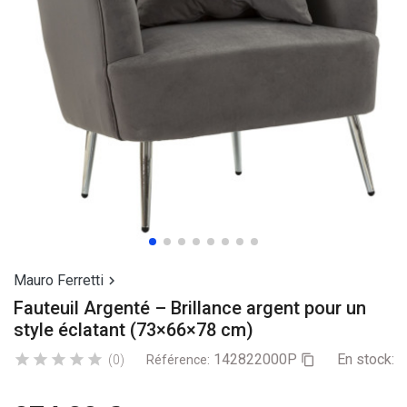
Mauro Ferretti

Fauteuil Argenté – Brillance argent pour un
style éclatant (73×66×78 cm)
142822000P
En stock:
1





(0)
Référence:
