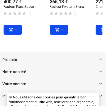
400,77 €
366,13 €
221,
Fauteuil Paris Space...
Fauteuil Pivotant Siena...
Chaises












(0)
(0)



+
+

Produits

Notre société

Votre compte

Informations
🍪 Nous utilisons des cookies pour garantir le bon
fonctionnement du site web, améliorer son ergonomie,