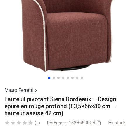
Mauro Ferretti

Fauteuil pivotant Siena Bordeaux – Design
épuré en rouge profond (83,5×66×80 cm –
hauteur assise 42 cm)
142866000B
En stock:
2





(0)
Référence:
