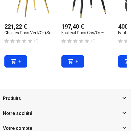
221,22 €
197,40 €
400,
Chaises Paris Vert/Or (set...
Fauteuil Paris Gris/Or –...
Fauteui












(0)
(0)



+
+

Produits

Notre société

Votre compte